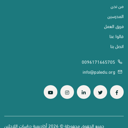
من نحن
المدرسين
فريق العمل
قالوا عنا
اتصل بنا
0096171665705
info@paledu.org
جميع الحقوق محفوظة © 2026 أكاديمية دراسات اللاجئين