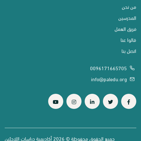
من نحن
المدرسين
فريق العمل
قالوا عنا
اتصل بنا
0096171665705
info@paledu.org
جميع الحقوق محفوظة © 2026 أكاديمية دراسات اللاجئين