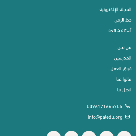
المجلة الإلكترونية
خط الزمن
أسئلة شائعة
من نحن
المدرسين
فريق العمل
قالوا عنا
اتصل بنا
0096171665705
info@paledu.org