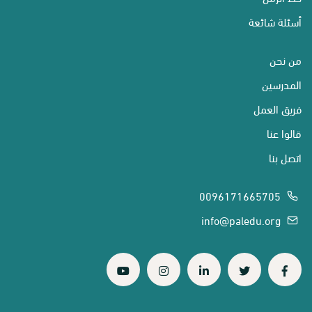
أسئلة شائعة
من نحن
المدرسين
فريق العمل
قالوا عنا
اتصل بنا
0096171665705
info@paledu.org