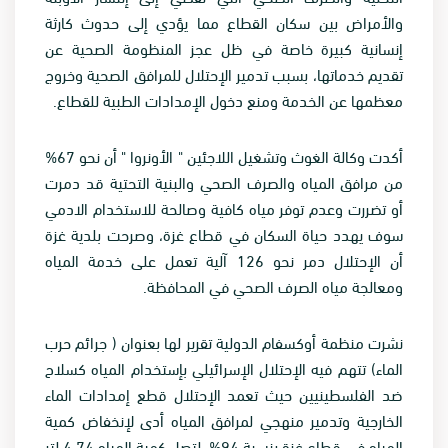
والأمراض بين سكان القطاع مما يؤدي إلى حدوث كارثة
إنسانية كبيرة خاصة في ظل عجز المنظومة الصحية عن
تقديم خدماتها، بسبب تدمير الإحتلال للمرافق الصحية وخروج
معظمها عن الخدمة ومنع دخول الإمدادات الطبية للقطاع.
أكدت وكالة الغوث وتشغيل اللاجئين " الأونروا " أن نحو 67%
من مرافق المياه والصرف الصحي والبنية التحتية قد دمرت
أو تضررت وعدم توفر مياه كافية وصالحة للاستخدام الادمي
سوف يهدد حياة السكان في قطاع غزة، وصرحت بلدية غزة
أن الإحتلال دمر نحو 126 آلية تعمل على خدمة المياه
ومعالجة مياه الصرف الصحي في المحافظة.
نشرت منظمة أوكسفام الدولية تقرير لها بعنوان ( جرائم حرب
الماء) تتهم فيه الإحتلال الإسرائيلي بإستخدام المياه كسلاح
ضد الفلسطينيين حيث تعمد الإحتلال قطع إمدادات الماء
الخارجية وتدمير منهجي لمرافق المياه أدى لإنخفاض كمية
المياه في قطاع غزة بنسبة 94%، لتصل كمية المياه 4.74 لتر