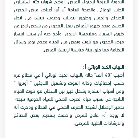
الأدوية اللازمة لإحتواء المرض. أوضح
شريف حته
استشاري
الطب الوقائي والصحة العامة أن أبرز أعراض مرض الجدري
الصداع والحمى وظهور نتوءات وحبوب تنتشر في انحاء
الجسم وبعد ظهور الأعراض تنقل العدوى من شخص لآخر عن
طريق السعال وملامسة الايدي، وأكد حته أن سبب انتشار
مرض الجدري هو تلوث ونقص في المياه وعدم توفر وسائل
النظافة مما خلق بيئة مناسبة لإنتشار المرض.
التهاب الكبد الوبائي أ :
أصيب "40 ألف" حالة بالتهاب الكبد الوبائي أ في قطاع غزة
حسب إحصائيات وكالة الغوث وتشغيل اللاجئين " أونروا "
ومن أسباب انتشاره بشكل كبير بين السكان هو تلوث المياه
الناتجة عن تسرب مياه الصرف الصحي للمياه الجوفية نتيجة
تدمير الإحتلال لشبكة الصرف الصحي في القطاع وذكرت أنه
لا يوجد أي علاج للمرض واكتفت بتقديم بعض النصائح
والارشادات الطبية للمرضى.